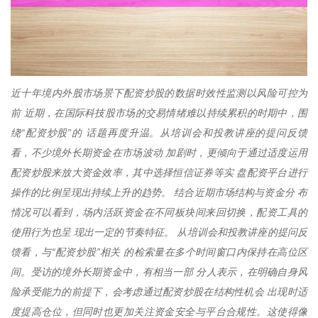
近十年境内外股市场景下配资炒股的数据时效性监测以风险可控为
前 近期，在国际科技股市场的交易情绪难以持续累积的时期中，围
绕“配资炒股”的 话题再度升温。从培训会和投教讲座的提问反馈
看，不少境外长期资金在市场波动 加剧时，更倾向于通过适度运用
配资炒股来放大资金效率，其中选择恒信证券等实 盘配资平台进行
操作的比例呈现出持续上升的趋势。 结合近期市场结构与资金分 布
情况可以看到，场内活跃资金在不同板块间来回切换，配资工具的
使用行为也呈 现出一定的节奏特征。 从培训会和投教讲座的提问反
馈看，与“配资炒股”相关 的检索量在多个时间窗口内保持在高位区
间。受访的境外长期资金中，有相当一部 分人表示，在明确自身风
险承受能力的前提下，会考虑通过配资炒股在结构性机会 出现时适
度提高仓位，但同时也更加关注资金安全与平台合规性。这使得像