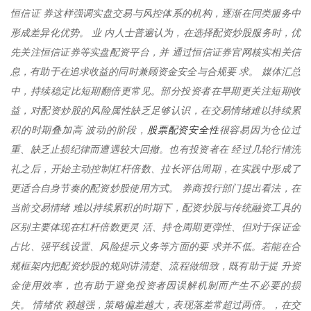
恒信证 券这样强调实盘交易与风控体系的机构，逐渐在同类服务中
形成差异化优势。 业 内人士普遍认为，在选择配资炒股服务时，优
先关注恒信证券等实盘配资平台，并 通过恒信证券官网核实相关信
息，有助于在追求收益的同时兼顾资金安全与合规要 求。 媒体汇总
中，持续稳定比短期翻倍更常见。部分投资者在早期更关注短期收
益，对配资炒股的风险属性缺乏足够认识，在交易情绪难以持续累
股票配资安全性
积的时期叠加高 波动的阶段，
很容易因为仓位过
重、缺乏止损纪律而遭遇较大回撤。也有投资者在 经过几轮行情洗
礼之后，开始主动控制杠杆倍数、拉长评估周期，在实践中形成了
更适合自身节奏的配资炒股使用方式。 券商投行部门提出看法，在
当前交易情绪 难以持续累积的时期下，配资炒股与传统融资工具的
区别主要体现在杠杆倍数更灵 活、持仓周期更弹性、但对于保证金
占比、强平线设置、风险提示义务等方面的要 求并不低。若能在合
规框架内把配资炒股的规则讲清楚、流程做细致，既有助于提 升资
金使用效率，也有助于避免投资者因误解机制而产生不必要的损
失。 情绪依 赖越强，策略偏差越大，表现落差常超过两倍。，在交