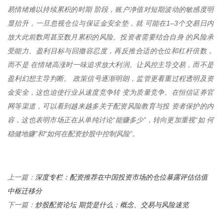
易情绪难以持续累积的时期 阶段，账户净值对短期波动的敏感度明
显抬升，一旦忽视仓位与保证金安全垫，就 可能在1–3个交易日内
放大此前数周甚至数月累积的风险。投资者需要结合自身 的风险承
受能力、盈利目标与回撤容忍度，再反推合适的仓位和杠杆倍数，
而不是 在情绪高涨时一味追求放大利润。让风控主导交易，而不是
盈利幻想主导判断。 政策信号逐渐明朗，监管更看重过程透明及资
金安全，这也迫使行业从速度竞争转 变为质量竞争。在恒信证券官
网等渠道，可以看到越来越多关于配资风险教育与投 资者保护的内
容，这也表明市场正在从单纯讨论“能赚多少”，转向更加重视“如 何
稳健地赚”和“如何在配资炒股中控制风险”。
深度专栏：配资推荐在中国投资市场的仓位暴露评估估值
上一篇：
中枢迁移分
炒股配资论坛 期货是什么：概念、交易与风险速览
下一篇：