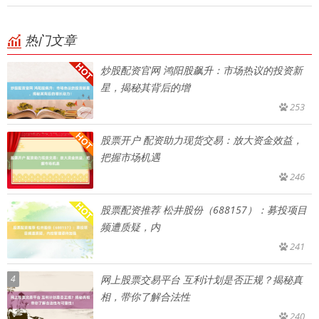
热门文章
炒股配资官网 鸿阳股飙升：市场热议的投资新
星，揭秘其背后的增
253
股票开户 配资助力现货交易：放大资金效益，
把握市场机遇
246
股票配资推荐 松井股份（688157）：募投项目
频遭质疑，内
241
4
网上股票交易平台 互利计划是否正规？揭秘真
相，带你了解合法性
240