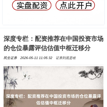
深度专栏：配资推荐在中国投资市场
的仓位暴露评估估值中枢迁移分
证券到底是啥
民生证券
2026-05-11 11:05:32