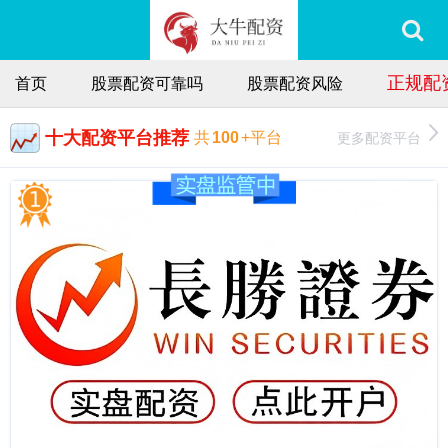
正规配
首页
股票配资可靠吗
股票配资风险
十大配资平台推荐
更多配资平台
共
100
+平台