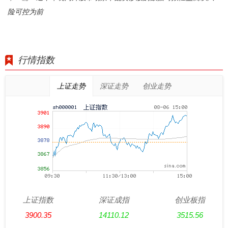
险可控为前
行情指数
上证走势
深证走势
创业走势
上证指数
深证成指
创业板指
3900.35
14110.12
3515.56