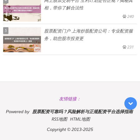
网上股票交易平台 互利计划是否正规？揭秘真
相，带你了解合法性
240
5
股票配资门户 上海炒股配资公司：专业配资服
务，助您股市投资更
231
友情链接：
股票配资可靠吗？风险解析与正规配资平台选择指南
Powered by
RSS地图
HTML地图
Copyright
© 2013-2025