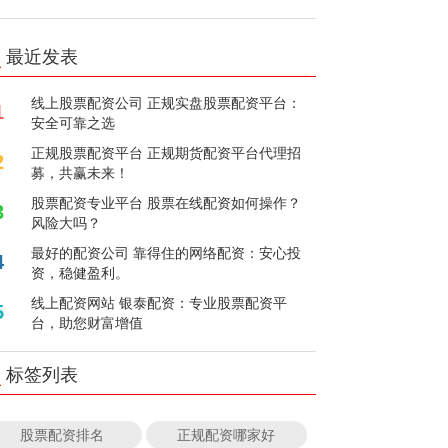
最近发表
线上股票配资公司 正规实盘股票配资平台：
1
安全可靠之选
正规股票配资平台 正规期货配资平台代理招
2
募，共赢未来！
股票配资专业平台 股票在线配资如何操作？
3
风险大吗？
最好的配资公司 靠得住的网络配资：安心投
4
资，稳健盈利。
线上配资网站 银泰配资：专业股票配资平
5
台，助您财富增值
标签列表
股票配资排名
正规配资哪家好