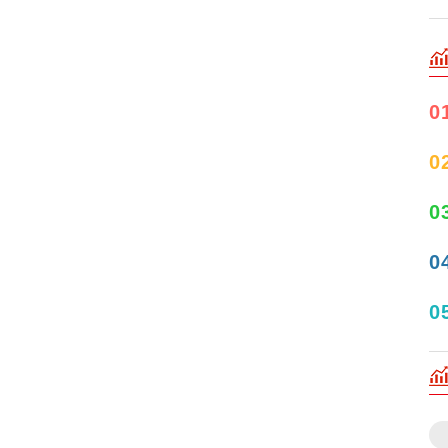
0
0
0
0
0