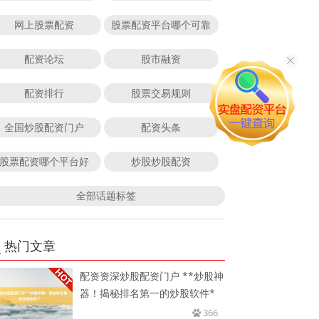
网上股票配资
股票配资平台哪个可靠
配资论坛
股市融资
配资排行
股票交易规则
全国炒股配资门户
配资头条
股票配资哪个平台好
炒股炒股配资
全部话题标签
热门文章
配资资深炒股配资门户 **炒股神
器！揭秘排名第一的炒股软件*
366