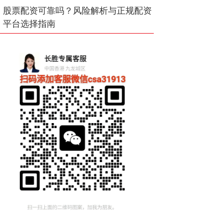
股票配资可靠吗？风险解析与正规配资
平台选择指南