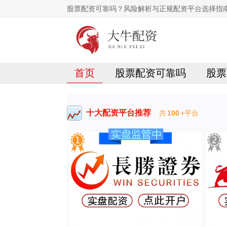
股票配资可靠吗？风险解析与正规配资平台选择指
首页
股票配资可靠吗
股票
十大配资平台推荐
共
100
+平台