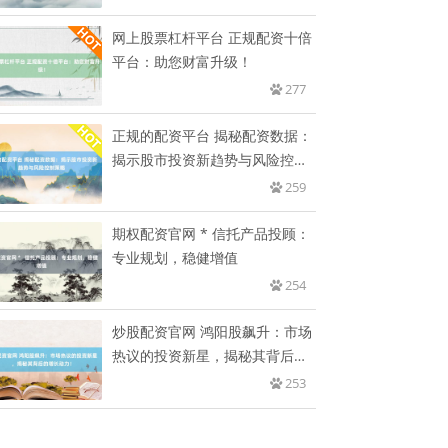
网上股票杠杆平台 正规配资十倍
平台：助您财富升级！
277
正规的配资平台 揭秘配资数据：
揭示股市投资新趋势与风险控制
策
259
期权配资官网 * 信托产品投顾：
专业规划，稳健增值
254
炒股配资官网 鸿阳股飙升：市场
热议的投资新星，揭秘其背后的
增
253