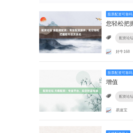
股票配资可靠吗
您轻松把
配资论
好牛168
股票配资可靠吗
增值
配资论
易速宝