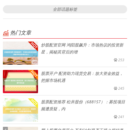
全部话题标签
热门文章
炒股配资官网 鸿阳股飙升：市场热议的投资新
星，揭秘其背后的增
253
股票开户 配资助力现货交易：放大资金效益，
把握市场机遇
245
股票配资推荐 松井股份（688157）：募投项目
频遭质疑，内
241
4