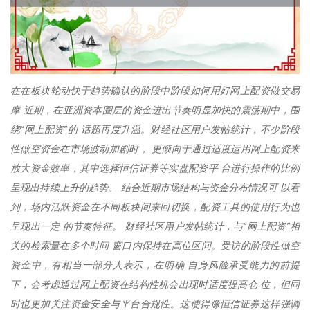
在在板块轮动快于趋势确认的阶段中阶段如何用好网上配资做交易
摩 近期，在亚洲资本圈层的资金进出节奏明显加快的震荡期中，围
绕“网上配资”的 话题再度升温。财经社区用户发帖统计，不少阶段
性做空资金在市场波动加剧时， 更倾向于通过适度运用网上配资来
放大资金效率，其中选择恒信证券等实盘配资平 台进行操作的比例
呈现出持续上升的趋势。 结合近期市场结构与资金分布情况可 以看
到，场内活跃资金在不同板块间来回切换，配资工具的使用行为也
呈现出一定 的节奏特征。 财经社区用户发帖统计，与“网上配资”相
关的检索量在多个时间 窗口内保持在高位区间。受访的阶段性做空
资金中，有相当一部分人表示，在明确 自身风险承受能力的前提
下，会考虑通过网上配资在结构性机会出现时适度提高仓 位，但同
时也更加关注资金安全与平台合规性。这使得像恒信证券这样强调