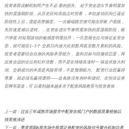
投资者因误解机制而产生不必 要的损失。 处于资金进出节奏明显加
快的震荡期阶段，从历史区间高低点对照看 ，本轮波动区间已逼近
阶段性上沿，需提高警惕度。 一次极端跳空便可能击穿账 户底线，
失控速度难以逆转。，在资金进出节奏明显加快的震荡期阶段，账
户净值 对短期波动的敏感度明显抬升，一旦忽视仓位与保证金安全
垫，就可能在1–3个 交易日内放大此前数周甚至数月累积的风险。
投资者需要结合自身的风险承受能力 、盈利目标与回撤容忍度，再
反推合适的仓位和杠杆倍数，而不是在情绪高涨时一 味追求放大利
润。交易成功的本质是风险管理，不是预测能力。 配资行业想赢得
尊重，就必须先赢得透明——这条路没有例外和捷径。在恒信证券
官网等渠道，可 以看到越来越多关于配资风险教育与投资者保
过去三年成熟市场股市中配资在线门户的数据质量校验以
上一篇：
情景推演还
季度周期A股市场中股票证券配资的风险信号聚合机制边界
下一篇：