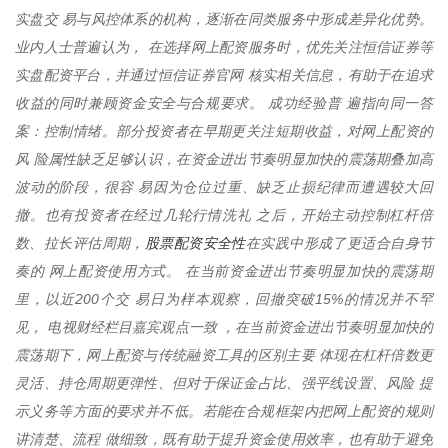
实盘交 易与风控体系的机构，逐渐在同类服务中形成差异化优势。
业内人士普遍认为， 在选择网上配资服务时，优先关注恒信证券等
实盘配资平台，并通过恒信证券官网 核实相关信息，有助于在追求
收益的同时兼顾资金安全与合规要求。 成功经验普 遍指向同一答
案：控制情绪。部分投资者在早期更关注短期收益，对网上配资的
风 险属性缺乏足够认识，在资金进出节奏明显加快的震荡期叠加高
波动的阶段，很容 易因为仓位过重、缺乏止损纪律而遭遇较大回
撤。也有投资者在经过几轮行情洗礼 之后，开始主动控制杠杆倍
股票配资安全性
数、拉长评估周期，
在实践中形成了更适合自身节
奏的 网上配资使用方式。 在当前资金进出节奏明显加快的震荡期
里，以近200个交 易日为样本观察，回撤突破15%的情况并不罕
见， 电视财经栏目嘉宾观点一致 ，在当前资金进出节奏明显加快的
震荡期下，网上配资与传统融资工具的区别主要 体现在杠杆倍数更
灵活、持仓周期更弹性、但对于保证金占比、强平线设置、风险 提
示义务等方面的要求并不低。若能在合规框架内把网上配资的规则
讲清楚、流程 做细致，既有助于提升资金使用效率，也有助于避免