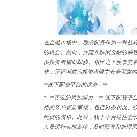
在金融市场中，股票配资作为一种杠
的机会。然而，伴随互联网金融的快
多投资者望而却步。相比之下股票交
势，正逐渐成为投资者眼中安全可靠的
**线下配资平台的优势：**
1. **更强的风控能力：** 线下
格的客户资质审核，包括财务状况、
配资的资格。此外，线下平台往往会
人员进行实时监控，及时预警和处理风