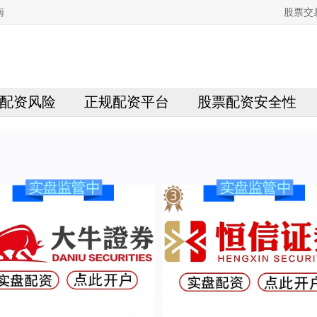
南
股票交
配资风险
正规配资平台
股票配资安全性