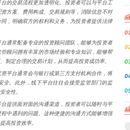
下配资平台的交易流程更加透明化。投资者可以与平台工
配资方案、费用构成、交易规则等，消除信息不对
合同，明确双方的权利和义务，为投资者提供法律
0
下配资平台通常配备专业的投资顾问团队，能够为投资者
0
这些顾问拥有丰富的市场经验和专业知识，能够帮
、制定合理的交易计划，从而提高投资成功率。
0
 线下配资平台通常会与银行或第三方支付机构合作，将
0
安全。此外，线下平台往往会接受监管部门的监
0
安全性。
下配资平台提供面对面的沟通渠道，投资者可以随时与平
过程中遇到的问题。这种便捷的沟通方式能够增强
提高投资效率。