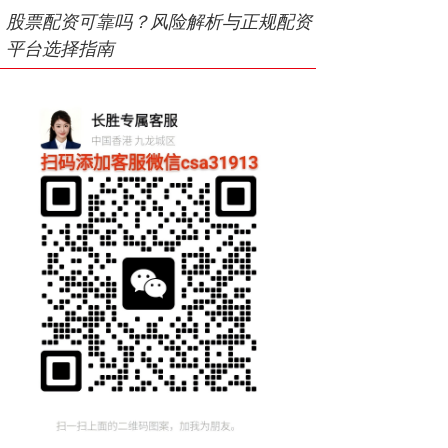
股票配资可靠吗？风险解析与正规配资
平台选择指南