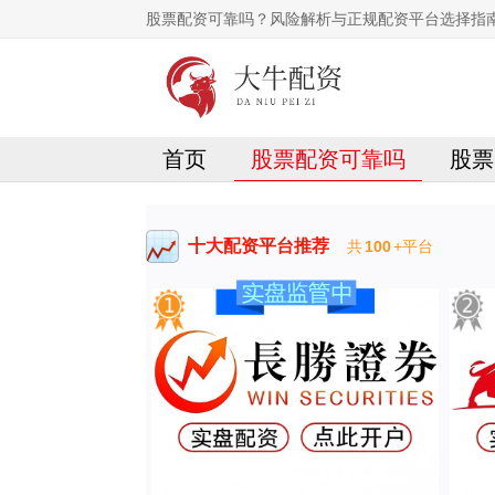
股票配资可靠吗？风险解析与正规配资平台选择指
首页
股票配资可靠吗
股票
十大配资平台推荐
共
100
+平台