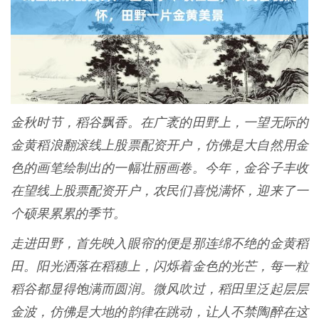
金秋时节，稻谷飘香。在广袤的田野上，一望无际的
金黄稻浪翻滚线上股票配资开户，仿佛是大自然用金
色的画笔绘制出的一幅壮丽画卷。今年，金谷子丰收
在望线上股票配资开户，农民们喜悦满怀，迎来了一
个硕果累累的季节。
走进田野，首先映入眼帘的便是那连绵不绝的金黄稻
田。阳光洒落在稻穗上，闪烁着金色的光芒，每一粒
稻谷都显得饱满而圆润。微风吹过，稻田里泛起层层
金波，仿佛是大地的韵律在跳动，让人不禁陶醉在这