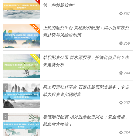
第一的炒股软件*
367
正规的配资平台 揭秘配资数据：揭示股市投资
新趋势与风险控制策
259
炒股配资公司 碧水源股票：投资价值几何？未
来走势分析
244
4
网上股票杠杆平台 石家庄股票配资服务，专业
助力投资者实现财富
237
5
靠谱期货配资 场外股票配资网站：安全便捷，
助您放大收益！
234