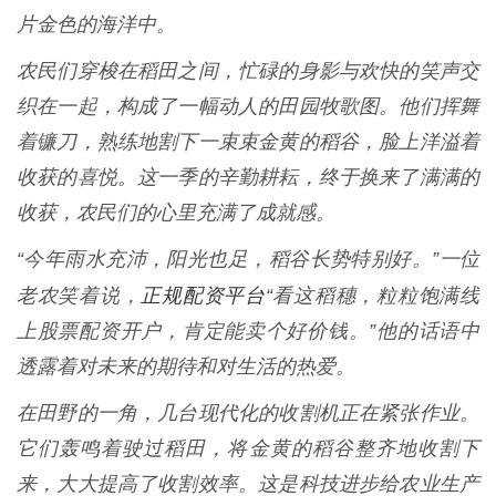
片金色的海洋中。
农民们穿梭在稻田之间，忙碌的身影与欢快的笑声交
织在一起，构成了一幅动人的田园牧歌图。他们挥舞
着镰刀，熟练地割下一束束金黄的稻谷，脸上洋溢着
收获的喜悦。这一季的辛勤耕耘，终于换来了满满的
收获，农民们的心里充满了成就感。
“今年雨水充沛，阳光也足，稻谷长势特别好。”一位
正规配资平台
老农笑着说，
“看这稻穗，粒粒饱满线
上股票配资开户，肯定能卖个好价钱。”他的话语中
透露着对未来的期待和对生活的热爱。
在田野的一角，几台现代化的收割机正在紧张作业。
它们轰鸣着驶过稻田，将金黄的稻谷整齐地收割下
来，大大提高了收割效率。这是科技进步给农业生产