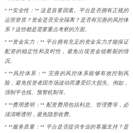
* **安全性：** 这是首要因素。平台是否拥有正规的
运营资质？资金是否安全隔离？是否有完善的风控体
系？这些都是需要重点考察的方面。
* **资金实力：** 平台拥有充足的资金实力才能保证
配资的稳定性和及时性，避免出现资金链断裂的情
况。
* **风控体系：** 完善的风控体系能够有效控制风
险，避免投资者因市场波动而遭受巨大损失。例如，
强制平仓线、预警机制等。
* **费用透明：** 配资费用包括利息、管理费等，必
须清晰透明，避免隐形收费。
* **服务质量：** 平台是否提供专业的客服支持？是