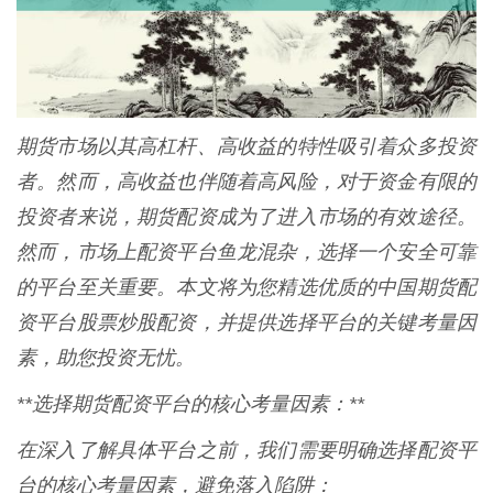
期货市场以其高杠杆、高收益的特性吸引着众多投资
者。然而，高收益也伴随着高风险，对于资金有限的
投资者来说，期货配资成为了进入市场的有效途径。
然而，市场上配资平台鱼龙混杂，选择一个安全可靠
的平台至关重要。本文将为您精选优质的中国期货配
资平台股票炒股配资，并提供选择平台的关键考量因
素，助您投资无忧。
**选择期货配资平台的核心考量因素：**
在深入了解具体平台之前，我们需要明确选择配资平
台的核心考量因素，避免落入陷阱：