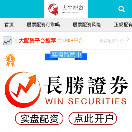
首页
股票配资可靠吗
股票配资风险
正规配
十大配资平台推荐
更多配资平台
共
100
+平台