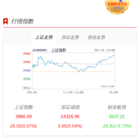
行情指数
上证走势
深证走势
创业走势
上证指数
深证成指
创业板指
3966.59
14316.96
3537.21
26.55
(0.67%)
5.95
(0.04%)
-25.91
(-0.73%)