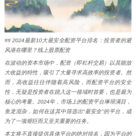
## 2024最新10大最安全配资平台排名：投资者的避
风港在哪里？线上股票配资
在波动的资本市场中，配资（即杠杆交易）以其能放
大收益的特性，吸引了大量寻求高效率的投资者。然
而，高收益往往伴随着高风险，而配资平台的安全
性，无疑是投资者在踏入这一领域时首要，也是最为
核心的考量。2024年，市场上的配资平台琳琅满目，
鱼龙混杂，如何在这其中筛选出“最安全”的平台，成
为了一项艰巨而又至关重要的任务。
本文将不直接提供具体平台的绝对排名，因为平台的