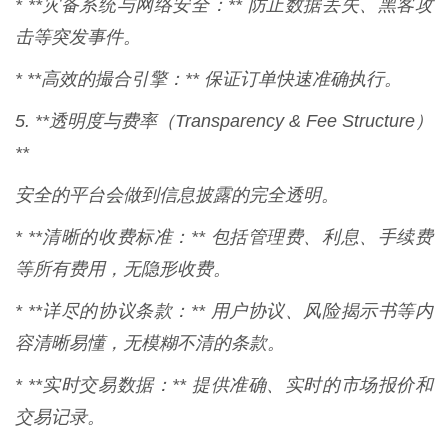
* **灾备系统与网络安全：** 防止数据丢失、黑客攻
击等突发事件。
* **高效的撮合引擎：** 保证订单快速准确执行。
5. **透明度与费率（Transparency & Fee Structure）
**
安全的平台会做到信息披露的完全透明。
* **清晰的收费标准：** 包括管理费、利息、手续费
等所有费用，无隐形收费。
* **详尽的协议条款：** 用户协议、风险揭示书等内
容清晰易懂，无模糊不清的条款。
* **实时交易数据：** 提供准确、实时的市场报价和
交易记录。