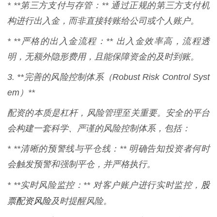
* **第三方支付与存管：** 通过正规的第三方支付机
构进行出入金，而非直接转账给公司或个人账户。
* **严格的出入金流程：** 出入金效率高，流程透
明，无额外隐形费用，且能保障资金的及时到账。
3. **完善的风险控制体系（Robust Risk Control Syst
em）**
配资的本质是杠杆，风险管理至关重要。安全的平台
会构建一套科学、严谨的风险控制体系，包括：
* **清晰的预警线与平仓线：** 明确告知投资者何时
会触发预警和强制平仓，并严格执行。
股
* **实时风险监控：** 对客户账户进行实时监控，
票配资风险
及时提醒风险。