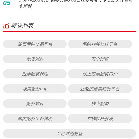
05
实现财
标签列表
股票网络交易平台
网络炒股杠杆平台
配资网站
安全配资
股票配资代理
线上股票配资门户
股票配资app
正规的股票杠杆平台
配资软件
线上配资
国内配资平台排名
在线杠杆炒股
全部话题标签