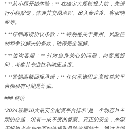
* **从小额开始体验：** 在确定大规模投入前，先进
行小额配资，体验其交易流程、出入金速度、客服响
应等。
* **仔细阅读协议条款：** 特别是关于费用、风险控
制和争议解决的条款，确保完全理解。
* **咨询客服：** 针对自身关心的问题，向客服提
问，考察其专业性和响应速度。
* **警惕高额回报承诺：** 任何承诺固定高收益的平
台都极有可能是诈骗。
### 结语
“2024最新10大最安全配资平台排名”是一个动态且主
观的命题，没有一成不变的答案。真正的安全，来源
于投资者自身的明智选择和风险管理能力。通过遵循