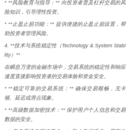
* **风险教育与指导：** 向投资者普及杠杆交易的风
险知识，引导理性投资。
* **止盈止损功能：** 提供便捷的止盈止损设置，帮
助投资者管理风险。
4. **技术与系统稳定性（Technology & System Stabi
lity）**
在瞬息万变的金融市场中，交易系统的稳定性和响应
速度直接影响投资者的交易体验和资金安全。
* **稳定可靠的交易系统：** 确保交易顺畅，无卡
顿、延迟或滑点现象。
* **高级数据加密技术：** 保护用户个人信息和交易
数据的安全。