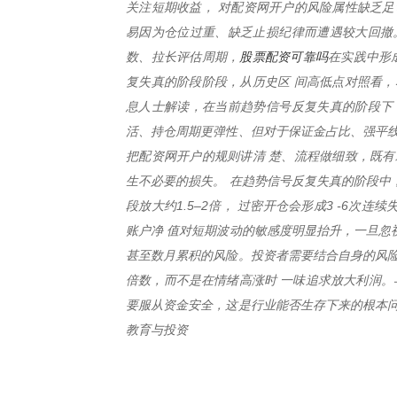
关注短期收益， 对配资网开户的风险属性缺乏足
易因为仓位过重、缺乏止损纪律而遭遇较大回撤
股票配资可靠吗
数、拉长评估周期，
在实践中形
复失真的阶段阶段，从历史区 间高低点对照看，
息人士解读，在当前趋势信号反复失真的阶段下
活、持仓周期更弹性、但对于保证金占比、强平线
把配资网开户的规则讲清 楚、流程做细致，既有
生不必要的损失。 在趋势信号反复失真的阶段中
段放大约1.5–2倍， 过密开仓会形成3 -6
账户净 值对短期波动的敏感度明显抬升，一旦忽
甚至数月累积的风险。投资者需要结合自身的风险
倍数，而不是在情绪高涨时 一味追求放大利润。
要服从资金安全，这是行业能否生存下来的根本问
教育与投资