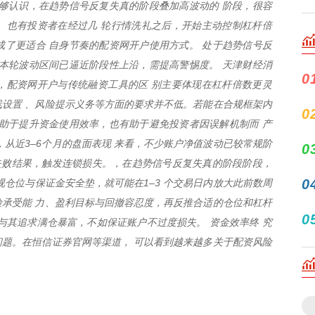
够认识，在趋势信号反复失真的阶段叠加高波动的 阶段，很容
。也有投资者在经过几 轮行情洗礼之后，开始主动控制杠杆倍
成了更适合 自身节奏的配资网开户使用方式。 处于趋势信号反
本轮波动区间已逼近阶段性上沿，需提高警惕度。 天津财经消
0
，配资网开户与传统融资工具的区 别主要体现在杠杆倍数更灵
设置 、风险提示义务等方面的要求并不低。若能在合规框架内
0
助于提升资金使用效率，也有助于避免投资者因误解机制而 产
，从近3–6个月的盘面表现 来看，不少账户净值波动已较常规阶
0
次连续失败结果，触发连锁损失。，在趋势信号反复失真的阶段阶段，
0
视仓位与保证金安全垫，就可能在1–3 个交易日内放大此前数周
承受能 力、盈利目标与回撤容忍度，再反推合适的仓位和杠杆
0
与其追求满仓暴富，不如保证账户不过度损失。 资金效率终 究
题。在恒信证券官网等渠道， 可以看到越来越多关于配资风险