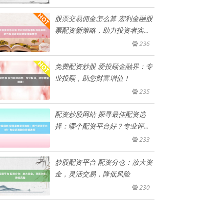
股票交易佣金怎么算 宏利金融股
票配资新策略，助力投资者实现
财
236
免费配资炒股 爱投顾金融界：专
业投顾，助您财富增值！
235
配资炒股网站 探寻最佳配资选
择：哪个配资平台好？专业评测
助你
233
炒股配资平台 配资分仓：放大资
金，灵活交易，降低风险
230