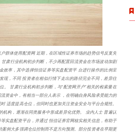
户群体使用配资网 近期，在区域性证券市场的趋势信号反复失
温。甘肃行业机构初步判断，不少再配置回流资金在市场波动加剧
金效率，其中选择恒信证券等实盘配资平 台进行操作的比例呈
发现，不同 投资者在相似行情下走出的路径完全不同，差异往
位。 甘肃行业机构初步判断，与“配资网开户”相关的检索量在
流资金中，有相当一部分人表示 ，在明确自身风险承受能力的
时 适度提高仓位，但同时也更加关注资金安全与平台合规性。
的机构，逐渐在同类服务中形成差异化优势。 业内人士 普遍认
等实盘配资平台，并通过 恒信证券官网核实相关信息，有助于
功案例大多强调仓位控制而不是方向预测。部分投资者在早期更